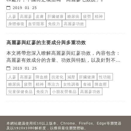
2019-01-25
人蔘
高麗蔘
皮膚
肝臟健康
糖尿病
疲勞
精神
身體修復
血管阻塞
免疫力
高麗蔘功效
高麗蔘與紅蔘的主要成分與多重功效
本文將帶您深入瞭解高麗蔘與紅蔘功效，內容包含：
高麗蔘有效成分的含量、功效與特點，以及針對不同
症狀與疾病，服用高麗蔘與紅蔘(紅蔘粉)的預防及改善
2019-01-25
效果。
人蔘
高麗蔘
降血糖
抗老化
減壓
肝臟健康
性功能
糖尿病
疲勞
精神
專注力
女性調養
食補
降血壓
兒童保健食品
免疫力
小朋友營養品
高麗蔘功效
本網站建議使用IE10以上版本、Chrome、FireFox、Edge等瀏覽器
及以1920x1080解析度，以獲得最佳瀏覽體驗。