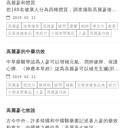
高麗蔘和體質
把188名健康人分為四種體質，調查攝取高麗蔘後的
臨床反應(自覺性症狀、疲勞度、不安度、憂鬱度) 結
2019-02-21
果顯示，自覺性症狀按照攝取高麗蔘的年齡段有所差
高麗蔘
改善腸胃
花旗蔘
疲勞
憂鬱
精神
專注力
疲累
異，但在疲勞度、不安度、憂鬱度方面沒有差異。
兒童保健食品
免疫力
小朋友營養品
人蔘
高麗蔘功效
1997年慶熙大學韓醫大學的研究結果
高麗蔘的中藥功效
中草藥醫學認爲人蔘可以增補元氣、潤肺健脾、保護
心髒、《神農本草經》認爲高麗蔘可以補充五臟(肝、
脾)的陽氣、開胃、鎮定神經、止吐解渴、促進血液循
2019-02-21
環、長期服用可健身長壽。
高麗蔘
抵抗力
糖尿病
疲勞
補氣
兒童保健食品免
疫力
小朋友營養品
人蔘
高麗蔘功效
高麗蔘七效說
古今中外，許多韓國和中國醫藥書記述著人蔘的藥效
和處方，中國將之概括爲「高麗蔘七效說」。