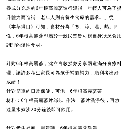
養成分充足的6年根高麗蔘進行溫補，年輕人可為了提
升體力而進補；老年人則有養生食療的需求。」從
《本草綱目》可知，食材分為「寒、涼、溫、熱」四
性，6年根高麗蔘即屬於一般民眾皆可視自身狀況食用
調理的溫性食材。
針對6年根高麗蔘，沈立言教授亦分享兩道滿分食療料
理，讓許多考生家長可為孩子補氣補力，順利考出好
成績！
針對簡單的日常保健，可泡「6年根高麗蔘茶」
材料：6年根高麗蔘片2錢。作法：蔘片洗淨後，再放
適量水煮沸20分鐘後即可飲用。
針對考生補氣，則建議「6年根高麗蔘雞湯」