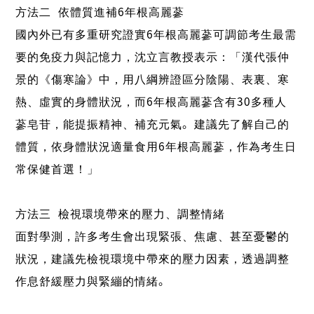
方法二-依體質進補6年根高麗蔘
國內外已有多重研究證實6年根高麗蔘可調節考生最需
要的免疫力與記憶力，沈立言教授表示：「漢代張仲
景的《傷寒論》中，用八綱辨證區分陰陽、表裏、寒
熱、虛實的身體狀況，而6年根高麗蔘含有30多種人
蔘皂苷，能提振精神、補充元氣。建議先了解自己的
體質，依身體狀況適量食用6年根高麗蔘，作為考生日
常保健首選！」
方法三-檢視環境帶來的壓力、調整情緒
面對學測，許多考生會出現緊張、焦慮、甚至憂鬱的
狀況，建議先檢視環境中帶來的壓力因素，透過調整
作息舒緩壓力與緊繃的情緒。