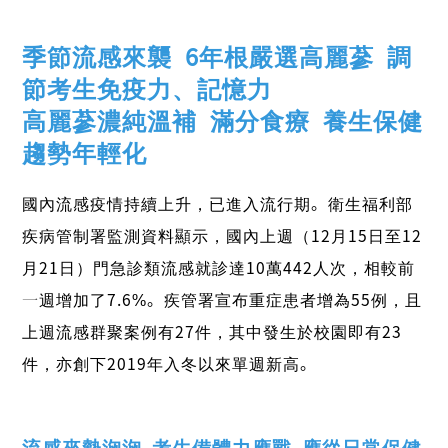
季節流感來襲 6年根嚴選高麗蔘 調
節考生免疫力、記憶力
高麗蔘濃純溫補 滿分食療 養生保健
趨勢年輕化
國內流感疫情持續上升，已進入流行期。衛生福利部
疾病管制署監測資料顯示，國內上週（12月15日至12
月21日）門急診類流感就診達10萬442人次，相較前
一週增加了7.6%。疾管署宣布重症患者增為55例，且
上週流感群聚案例有27件，其中發生於校園即有23
件，亦創下2019年入冬以來單週新高。
流感來勢洶洶 考生備體力應戰 應從日常保健