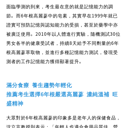
面臨學測的到來，考生最在意的就是記憶能力的調
節。而6年根高麗蔘中的皂素，其實早在1999年就已
證實可預防記憶與認知能力的受損，甚至於藥學中亦
被廣泛使用。2010年以人體進行實驗，隨機測試30位
男女各半的健康受試者，持續8天給予不同劑量的6年
根高麗蔘萃取物，並進行多種記憶能力測試，發現受
測者的工作記憶能力獲得顯著提升。
滿分食療 養生趨勢年輕化
推薦考生選擇6年根嚴選高麗蔘 濃純溫補 旺
盛精神
大眾對於6年根高麗蔘的印象多是老年人的保健食品，
沈立言教授則表示：「年輕人也適合食用品質佳、營