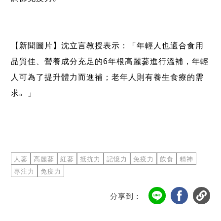
【新聞圖片】沈立言教授表示：「年輕人也適合食用
品質佳、營養成分充足的6年根高麗蔘進行溫補，年輕
人可為了提升體力而進補；老年人則有養生食療的需
求。」
人蔘
高麗蔘
紅蔘
抵抗力
記憶力
免疫力
飲食
精神
專注力
免疫力
分享到：