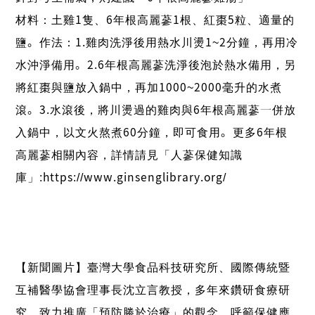
材料：土雞1隻、6年根高麗蔘1根、紅棗5粒、適量的
鹽。作法：1.雞肉洗淨後用熱水川燙1~2分鐘，再用冷
水沖淨備用。2.6年根高麗蔘洗淨後泡於熱水備用，另
將紅棗與鹽放入鍋中，再加1000~2000毫升的水煮
滾。3.水滾後，將川燙過的雞肉與6年根高麗蔘一併放
入鍋中，以文火熬煮60分鐘，即可食用。更多6年根
高麗蔘相關內容，詳情請見「人蔘保健知識
庫」:https://www.ginsenglibrary.org/
【新聞圖片】臺灣大學食品科技研究所、國際傳統暨
互補醫學協會理事長沈立言教授，多年來鑽研食療研
究，致力推廣「預防勝於治療」的觀念，呼籲保健應