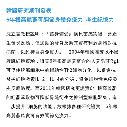
韓國研究期刊發表
6年根高麗蔘可調節身體免疫力 考生記憶力
沈立言教授說明：「當身體受到病原菌感染後，會產
生發炎反應，但適度的發炎反應其實有利於身體對抗
病菌，以維持自身免疫力。」2004年韓國團隊以小鼠
脾臟細胞實驗，證實6年根高麗蔘富含的人蔘皂苷Rg1
可促使脾臟細胞中的輔助性Th2細胞分化，以促進抗
發炎細胞激素IL-2、IL-4的分泌，避免細胞性免疫發
炎反應過度。而2011年韓國研究更證實6年根高麗蔘
的紅蔘萃取物可降低骨髓衍生之抑制型細胞聚集，進
一步提升T細胞的功能，故根據多種研究證實，6年根
高麗蔘確實可有效調節免疫力。